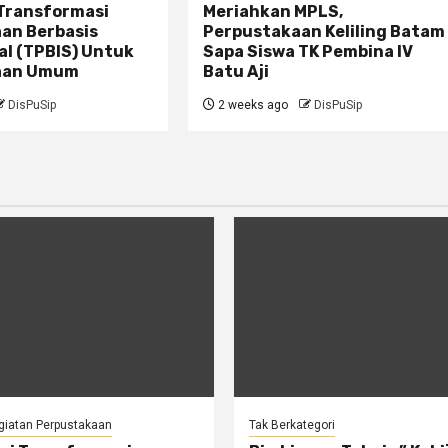
 Transformasi
Meriahkan MPLS,
an Berbasis
Perpustakaan Keliling Batam
ial (TPBIS) Untuk
Sapa Siswa TK Pembina IV
aan Umum
Batu Aji
DisPuSip
2 weeks ago
DisPuSip
giatan Perpustakaan
Tak Berkategori