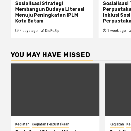
Sosialisasi Strategi
Sosialisasi
Membangun Budaya Literasi
Perpustaka
Menuju Peningkatan IPLM
Inklusi Sos
Kota Batam
Perpustak
4 days ago
DisPuSip
1 week ago
YOU MAY HAVE MISSED
Kegiatan
Kegiatan Perpustakaan
Kegiatan
Ke