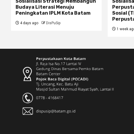
Sosialisasi Strategi Membangun
Sosialis
Budaya Literasi Menuju
Perpusta
Peningkatan IPLM Kota Batam
Sosial (
Perpust
4 days ago
DisPuSip
1 week ag