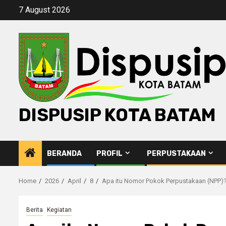
Skip
7 August 2026
to
content
DISPUSIP KOTA BATAM
BERANDA
PROFIL
PERPUSTAKAAN
Home
2026
April
8
Apa itu Nomor Pokok Perpustakaan (NPP)
Berita
Kegiatan