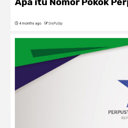
Apa itu Nomor Pokok Pe
4 months ago
DisPuSip