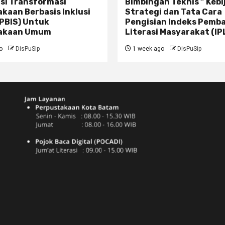
asi Transformasi
Bimbingan Teknis ” Kebi
kaan Berbasis Inklusi
Strategi dan Tata Cara
TPBIS) Untuk
Pengisian Indeks Pem
akaan Umum
Literasi Masyarakat (IP
o
DisPuSip
1 week ago
DisPuSip