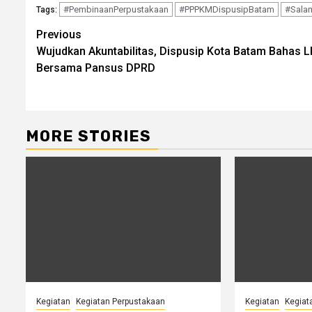
#PembinaanPerpustakaan
#PPPKMDispusipBatam
#Salam
Tags:
Continue
Previous
Wujudkan Akuntabilitas, Dispusip Kota Batam Bahas 
Reading
Bersama Pansus DPRD
MORE STORIES
Kegiatan
Kegiatan Perpustakaan
Kegiatan
Kegiat