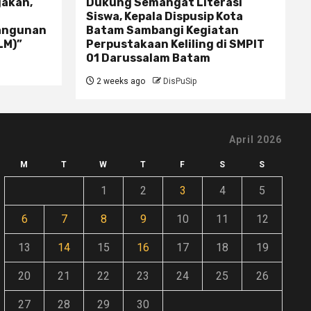
jakan,
Dukung Semangat Literasi
Siswa, Kepala Dispusip Kota
bangunan
Batam Sambangi Kegiatan
LM)”
Perpustakaan Keliling di SMPIT
01 Darussalam Batam
2 weeks ago
DisPuSip
April 2026
M
T
W
T
F
S
S
1
2
3
4
5
6
7
8
9
10
11
12
13
14
15
16
17
18
19
20
21
22
23
24
25
26
27
28
29
30