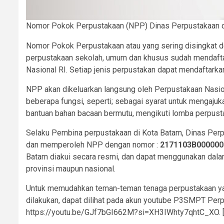
Nomor Pokok Perpustakaan (NPP) Dinas Perpustakaan d
Nomor Pokok Perpustakaan atau yang sering disingkat d
perpustakaan sekolah, umum dan khusus sudah mendaftar
Nasional RI. Setiap jenis perpustakan dapat mendaftark
NPP akan dikeluarkan langsung oleh Perpustakaan Nasiona
beberapa fungsi, seperti; sebagai syarat untuk mengaju
bantuan bahan bacaan bermutu, mengikuti lomba perpustak
Selaku Pembina perpustakaan di Kota Batam, Dinas Perp
dan memperoleh NPP dengan nomor :
2171103B000000
Batam diakui secara resmi, dan dapat menggunakan dala
provinsi maupun nasional.
Untuk memudahkan teman-teman tenaga perpustakaan yang
dilakukan, dapat dilihat pada akun youtube P3SMPT Perpus
https://youtu.be/GJf7bGI662M?si=XH3IWhty7qhtC_XO. 