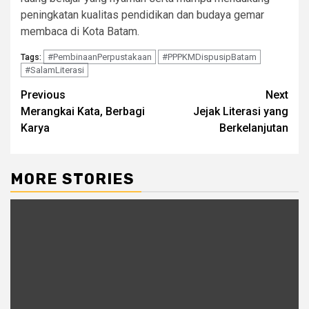
peningkatan kualitas pendidikan dan budaya gemar
membaca di Kota Batam.
#PembinaanPerpustakaan
#PPPKMDispusipBatam
Tags:
#SalamLiterasi
Continue
Previous
Next
Merangkai Kata, Berbagi
Jejak Literasi yang
Reading
Karya
Berkelanjutan
MORE STORIES