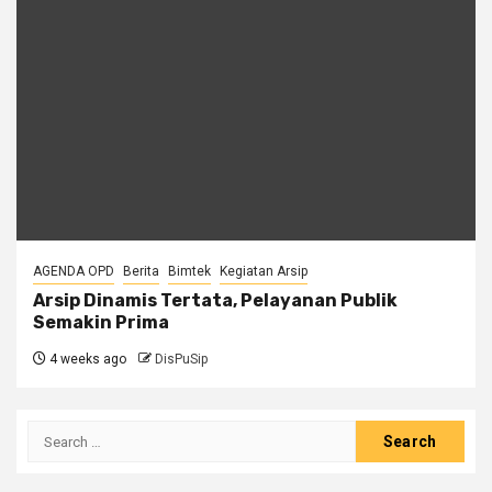
AGENDA OPD
Berita
Bimtek
Kegiatan Arsip
Arsip Dinamis Tertata, Pelayanan Publik
Semakin Prima
4 weeks ago
DisPuSip
Search
for: