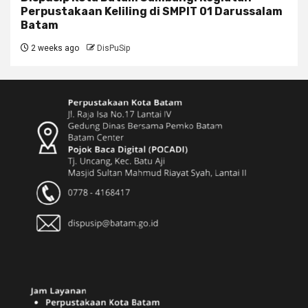
Perpustakaan Keliling di SMPIT 01 Darussalam
Batam
2 weeks ago
DisPuSip