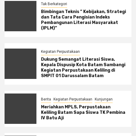
Tak Berkategori
Bimbingan Teknis ” Kebijakan, Strategi
dan Tata Cara Pengisian Indeks
Pembangunan Literasi Masyarakat
(IPLM)”
Kegiatan Perpustakaan
Dukung Semangat Literasi Siswa,
Kepala Dispusip Kota Batam Sambangi
Kegiatan Perpustakaan Keliling di
SMPIT 01 Darussalam Batam
Berita
Kegiatan Perpustakaan
Kunjungan
Meriahkan MPLS, Perpustakaan
Keliling Batam Sapa Siswa TK Pembina
IV Batu Aji