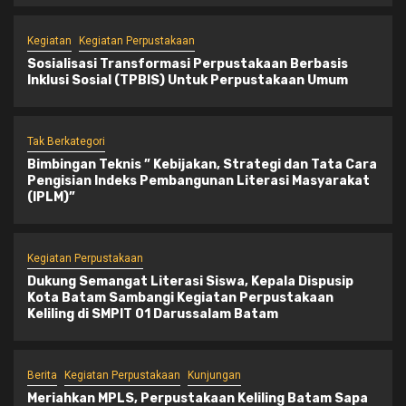
Kegiatan
Kegiatan Perpustakaan
Sosialisasi Transformasi Perpustakaan Berbasis
Inklusi Sosial (TPBIS) Untuk Perpustakaan Umum
Tak Berkategori
Bimbingan Teknis ” Kebijakan, Strategi dan Tata Cara
Pengisian Indeks Pembangunan Literasi Masyarakat
(IPLM)”
Kegiatan Perpustakaan
Dukung Semangat Literasi Siswa, Kepala Dispusip
Kota Batam Sambangi Kegiatan Perpustakaan
Keliling di SMPIT 01 Darussalam Batam
Berita
Kegiatan Perpustakaan
Kunjungan
Meriahkan MPLS, Perpustakaan Keliling Batam Sapa