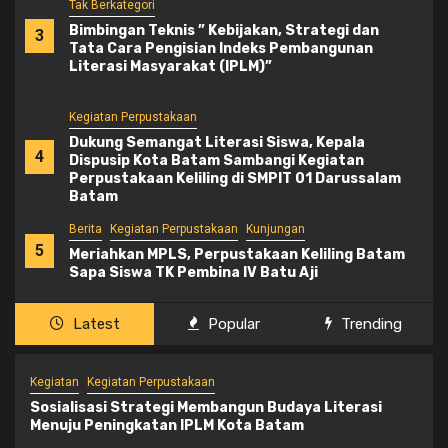
Tak Berkategori
Bimbingan Teknis ” Kebijakan, Strategi dan
3
Tata Cara Pengisian Indeks Pembangunan
Literasi Masyarakat (IPLM)”
Kegiatan Perpustakaan
Dukung Semangat Literasi Siswa, Kepala
4
Dispusip Kota Batam Sambangi Kegiatan
Perpustakaan Keliling di SMPIT 01 Darussalam
Batam
Berita
Kegiatan Perpustakaan
Kunjungan
5
Meriahkan MPLS, Perpustakaan Keliling Batam
Sapa Siswa TK Pembina IV Batu Aji
Latest
Popular
Trending
Kegiatan
Kegiatan Perpustakaan
Sosialisasi Strategi Membangun Budaya Literasi
Menuju Peningkatan IPLM Kota Batam