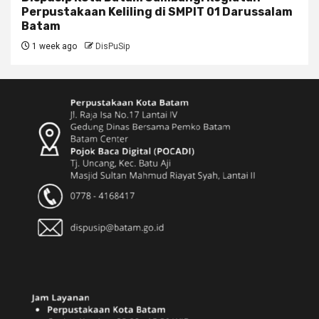
Perpustakaan Keliling di SMPIT 01 Darussalam
Batam
1 week ago
DisPuSip