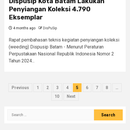
Dispusip Kota Batam Lakukan
Penyiangan Koleksi 4.790
Eksemplar
4 months ago
DisPuSip
Rapat pembahasan teknis kegiatan penyiangan koleksi
(weeding) Dispusip Batam - Menurut Peraturan
Perpustakaan Nasional Republik Indonesia Nomor 2
Tahun 2024...
Posts
Previous
1
2
3
4
5
6
7
8
…
pagination
10
Next
Search
for: